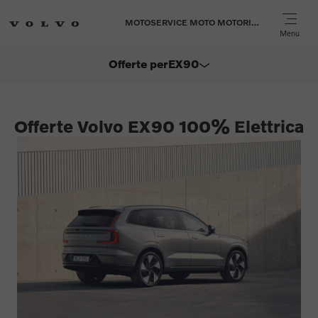
MOTOSERVICE MOTO MOTORI MARINI SPA
Menu
Offerte per
EX90
ES90
Offerte Volvo EX90 100% Elettrica
EX60
EX30
XC40
XC60
XC90