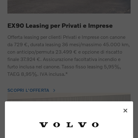
EX90 Leasing per Privati e Imprese
Offerta leasing per clienti Privati e Imprese con canone
da 729 €, durata leasing 36 mesi/massimo 45.000 km,
con anticipo/permuta 23.499 € e opzione di riscatto
finale 37.924 €. Assicurazione facoltativa incendio e
furto inclusa nel canone. Tasso fisso leasing 5,95%,
TAEG 8,95%. IVA inclusa.*
SCOPRI L'OFFERTA