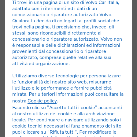
Ti trovi in una pagina di un sito di Volvo Car Italia,
adattata con i riferimenti ed i dati di un
concessionario o riparatore autorizzato Volvo.
Qualora tu decida di collegarti ai profili social che
trovi nella pagina, ti precisiamo che, invece, gli
stessi, sono riconducibili direttamente al
concessionario o riparatore autorizzato. Volvo non
è responsabile delle dichiarazioni ed informazioni
provenienti dal concessionario o riparatore
autorizzato, comprese quelle relative alla sua
EX90 Noleggio a P. Iva
attività ed organizzazione.
Noleggio a lungo termine con canone a partire da 947 €
Utilizziamo diverse tecnologie per personalizzare
al mese, 36 mesi / 30.000 km totali, con anticipo di
le funzionalità del nostro sito web, misurarne
12.000 €. Importi IVA esclusa.*
l'utilizzo e le performance e fornire pubblicità
mirata. Per ulteriori informazioni puoi consultare la
nostra
Cookie policy
.
SCOPRI L'OFFERTA
Facendo clic su "Accetto tutti i cookie" acconsenti
al nostro utilizzo dei cookie e alla archiviazione
locale. Per continuare a navigare utilizzando solo i
cookie tecnici necessari al funzionamento del sito
puoi cliccare su "Rifiuta tutti". Per modificare le