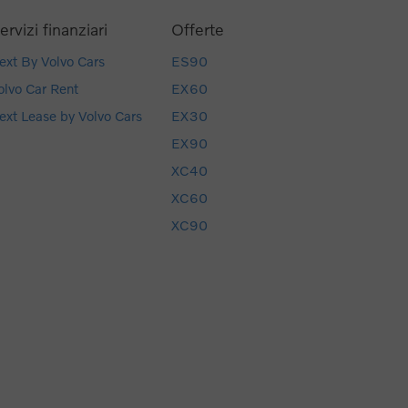
ervizi finanziari
Offerte
ext By Volvo Cars
ES90
olvo Car Rent
EX60
ext Lease by Volvo Cars
EX30
EX90
XC40
XC60
XC90