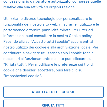
concessionario o riparatore autorizzato, comprese quelle
lle Imprese e del Made in Italy. Le immagini dell’auto sono pura
relative alla sua attività ed organizzazione.
Utilizziamo diverse tecnologie per personalizzare le
funzionalità del nostro sito web, misurarne l'utilizzo e le
performance e fornire pubblicità mirata. Per ulteriori
informazioni puoi consultare la nostra
Cookie policy
.
Facendo clic su "Accetto tutti i cookie" acconsenti al
nostro utilizzo dei cookie e alla archiviazione locale. Per
continuare a navigare utilizzando solo i cookie tecnici
necessari al funzionamento del sito puoi cliccare su
"Rifiuta tutti". Per modificare le preferenze sui tipi di
cookie che desideri accettare, puoi fare clic su
"Impostazioni cookie".
ACCETTA TUTTI I COOKIE
RIFIUTA TUTTI