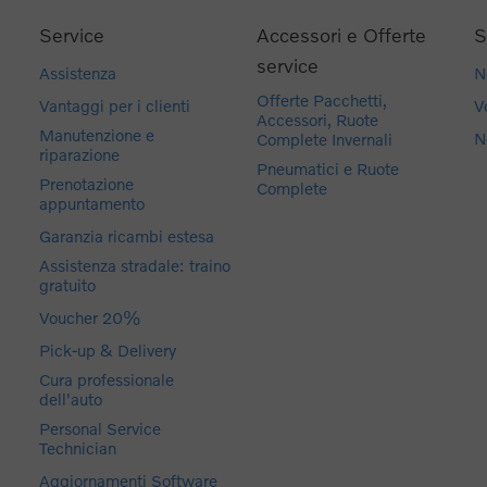
Service
Accessori e Offerte
S
service
Assistenza
N
Offerte Pacchetti,
Vantaggi per i clienti
V
Accessori, Ruote
Manutenzione e
N
Complete Invernali
riparazione
Pneumatici e Ruote
Prenotazione
Complete
appuntamento
Garanzia ricambi estesa
Assistenza stradale: traino
gratuito
Voucher 20%
Pick-up & Delivery
Cura professionale
dell'auto
Personal Service
Technician
Aggiornamenti Software