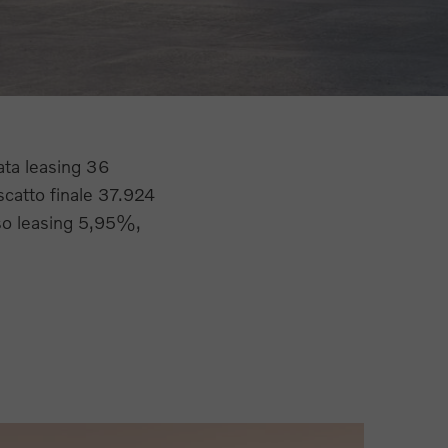
ata leasing 36
catto finale 37.924
sso leasing 5,95%,