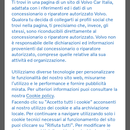
Ti trovi in una pagina di un sito di Volvo Car Italia,
adattata con i riferimenti ed i dati di un
concessionario o riparatore autorizzato Volvo.
Qualora tu decida di collegarti ai profili social che
trovi nella pagina, ti precisiamo che, invece, gli
stessi, sono riconducibili direttamente al
concessionario o riparatore autorizzato. Volvo non
è responsabile delle dichiarazioni ed informazioni
provenienti dal concessionario o riparatore
autorizzato, comprese quelle relative alla sua
ES90 Noleggio a P. Iva
attività ed organizzazione.
Noleggio a lungo termine con canone a partire da 690 €
Utilizziamo diverse tecnologie per personalizzare
al mese, 36 mesi / 30.000 km totali, con anticipo di
le funzionalità del nostro sito web, misurarne
9.000 €. Importi IVA esclusa.*
l'utilizzo e le performance e fornire pubblicità
mirata. Per ulteriori informazioni puoi consultare la
nostra
Cookie policy
.
SCOPRI L'OFFERTA
Facendo clic su "Accetto tutti i cookie" acconsenti
al nostro utilizzo dei cookie e alla archiviazione
locale. Per continuare a navigare utilizzando solo i
cookie tecnici necessari al funzionamento del sito
puoi cliccare su "Rifiuta tutti". Per modificare le