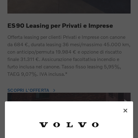
ES90 Leasing per Privati e Imprese
Offerta leasing per clienti Privati e Imprese con canone
da 684 €, durata leasing 36 mesi/massimo 45.000 km,
con anticipo/permuta 19.984 € e opzione di riscatto
finale 31.311 €. Assicurazione facoltativa incendio e
furto inclusa nel canone. Tasso fisso leasing 5,95%,
TAEG 9,07%. IVA inclusa.*
SCOPRI L'OFFERTA