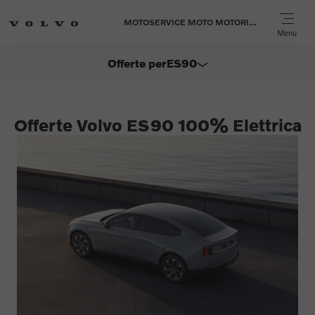
MOTOSERVICE MOTO MOTORI MARINI SPA
Menu
Offerte per
ES90
EX60
Offerte Volvo ES90 100% Elettrica
EX30
EX90
XC40
XC60
XC90