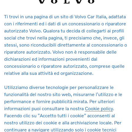
Ti trovi in una pagina di un sito di Volvo Car Italia, adattata
con i riferimenti ed i dati di un concessionario o riparatore
autorizzato Volvo. Qualora tu decida di collegarti ai profili
social che trovi nella pagina, ti precisiamo che, invece, gli
stessi, sono riconducibili direttamente al concessionario o
a partire da 947 € al mese. Messaggio pubblicitario con finalità
riparatore autorizzato. Volvo non è responsabile delle
 36 mesi/30.000 km totali, con anticipo di 12.000 €. Tutti gli i
dichiarazioni ed informazioni provenienti dal
rdinaria e straordinaria, copertura assicurativa RCA, copertura 
concessionario o riparatore autorizzato, comprese quelle
lla soglia si applicheranno costi aggiuntivi. In caso di percorre
relative alla sua attività ed organizzazione.
rie Volvo.
Offerta valida dal 01/07/2026 al 30/09/2026
, salv
S.p.A. a socio unico.
Utilizziamo diverse tecnologie per personalizzare le
funzionalità del nostro sito web, misurarne l'utilizzo e le
Google, Google Play e Google Maps sono marchi di Google LLC
performance e fornire pubblicità mirata. Per ulteriori
o: consumo: 20,3 kWh /100 km. Emissioni CO₂: 0 g/km. I valori 
informazioni puoi consultare la nostra
Cookie policy
.
7/1153. I valori ufficiali potrebbero non riflettere quelli effettivi 
Facendo clic su "Accetto tutti i cookie" acconsenti al
ondizioni ambientali, accessori che influiscono sul peso della vet
nostro utilizzo dei cookie e alla archiviazione locale. Per
nario è disponibile gratuitamente la guida che riporta i dati di 
continuare a navigare utilizzando solo i cookie tecnici