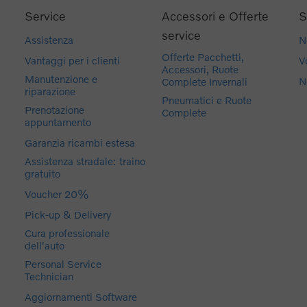
Service
Accessori e Offerte
S
service
Assistenza
N
Offerte Pacchetti,
Vantaggi per i clienti
V
Accessori, Ruote
Manutenzione e
N
Complete Invernali
riparazione
Pneumatici e Ruote
Prenotazione
Complete
appuntamento
Garanzia ricambi estesa
Assistenza stradale: traino
gratuito
Voucher 20%
Pick-up & Delivery
Cura professionale
dell'auto
Personal Service
Technician
Aggiornamenti Software