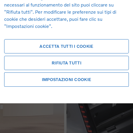
lle Imprese e del Made in Italy. Le immagini dell’auto sono pura
necessari al funzionamento del sito puoi cliccare su
"Rifiuta tutti". Per modificare le preferenze sui tipi di
cookie che desideri accettare, puoi fare clic su
"Impostazioni cookie".
ACCETTA TUTTI I COOKIE
RIFIUTA TUTTI
IMPOSTAZIONI COOKIE