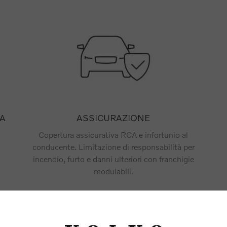
A
ASSICURAZIONE
Copertura assicurativa RCA e infortunio al
conducente. Limitazione di responsabilità per
incendio, furto e danni ulteriori con franchigie
modulabili.
**DETTAGLI E LIMITAZIONI