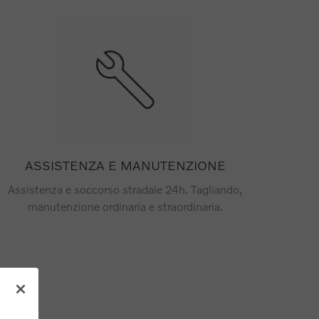
ASSISTENZA E MANUTENZIONE
Assistenza e soccorso stradale 24h. Tagliando,
manutenzione ordinaria e straordinaria.