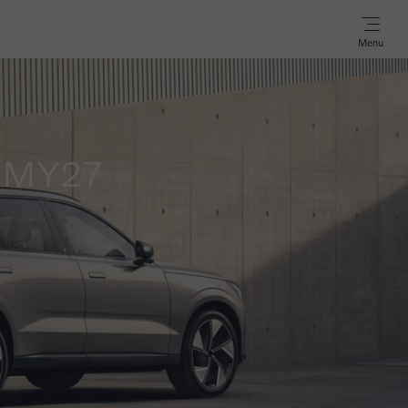
Menu
e MY27