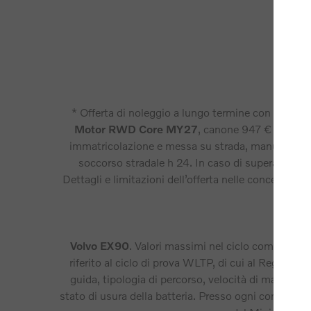
* Offerta di noleggio a lungo termine con canone 
Motor RWD Core MY27
, canone 947 € al mese,
immatricolazione e messa su strada, manutenzione o
soccorso stradale h 24. In caso di superamento de
Dettagli e limitazioni dell’offerta nelle concessiona
Volvo EX90
. Valori massimi nel ciclo combinat
riferito al ciclo di prova WLTP, di cui al Reg UE 201
guida, tipologia di percorso, velocità di marcia, c
stato di usura della batteria. Presso ogni concessio