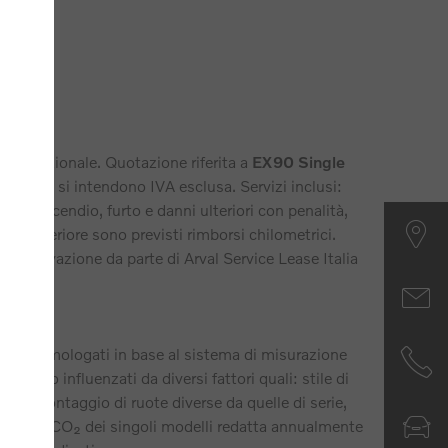
 promozionale. Quotazione riferita a
EX90 Single
mporti si intendono IVA esclusa. Servizi inclusi:
per incendio, furto e danni ulteriori con penalità,
nza inferiore sono previsti rimborsi chilometrici.
o approvazione da parte di Arval Service Lease Italia
.
sono omologati in base al sistema di misurazione
essendo influenzati da diversi fattori quali: stile di
tura, montaggio di ruote diverse da quelle di serie,
emissioni CO₂ dei singoli modelli redatta annualmente