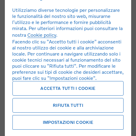
Utilizziamo diverse tecnologie per personalizzare
le funzionalità del nostro sito web, misurarne
l'utilizzo e le performance e fornire pubblicità
mirata. Per ulteriori informazioni puoi consultare la
nostra
Cookie policy
.
Facendo clic su "Accetto tutti i cookie" acconsenti
al nostro utilizzo dei cookie e alla archiviazione
locale. Per continuare a navigare utilizzando solo i
Marco Occozzoli
cookie tecnici necessari al funzionamento del sito
RESPONSABILE MAGAZZINO
puoi cliccare su "Rifiuta tutti". Per modificare le
m.occozzoli@volvomotoservice.com
preferenze sui tipi di cookie che desideri accettare,
0521 672344
puoi fare clic su "Impostazioni cookie".
ACCETTA TUTTI I COOKIE
RIFIUTA TUTTI
IMPOSTAZIONI COOKIE
Francesco Bisogno