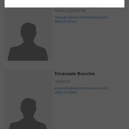
SUPPORTO OFFICINA /
MAGAZZINIERE
f.bisogno@volvomotoservice.com
0521 672344
Emanuele Buccino
ANDON
e.buccino@volvomotoservice.com
0521 672344