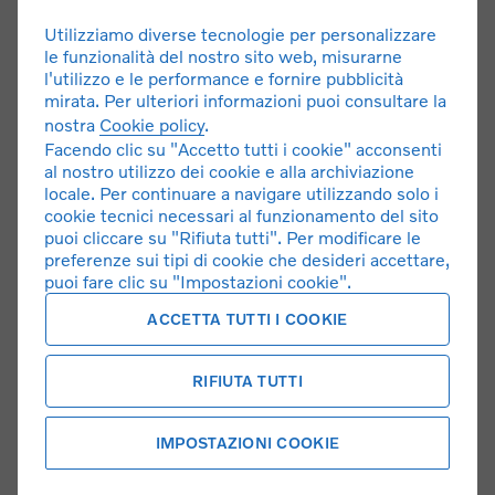
totale dovuto dal Cliente: 60.723,42 €. Per tutte le
Utilizziamo diverse tecnologie per personalizzare
condizioni economiche e contrattuali fare riferimento alle
le funzionalità del nostro sito web, misurarne
Informazioni Europee di Base sul Credito ai Consumatori
l'utilizzo e le performance e fornire pubblicità
(IEBCC) e/o ai Fogli Informativi presso il punto vendita e
mirata. Per ulteriori informazioni puoi consultare la
sul sito www.findomestic.it. Salvo approvazione di
nostra
Cookie policy
.
Findomestic Banca S.p.A. I concessionari Volvo operano
Facendo clic su "Accetto tutti i cookie" acconsenti
quali intermediari del credito per Findomestic Banca SpA,
al nostro utilizzo dei cookie e alla archiviazione
locale. Per continuare a navigare utilizzando solo i
non in esclusiva.
cookie tecnici necessari al funzionamento del sito
puoi cliccare su "Rifiuta tutti". Per modificare le
Google, Google Play e Google Maps sono marchi di
preferenze sui tipi di cookie che desideri accettare,
Google LLC.
puoi fare clic su "Impostazioni cookie".
Volvo XC90
. Valori massimi nel ciclo combinato:
ACCETTA TUTTI I COOKIE
consumo: 8,8 l/100 km. Emissioni CO₂: 198 g/km. I dati
sono preliminari in attesa di omologazione. I valori saranno
omologati in base al sistema di misurazione riferito al ciclo
RIFIUTA TUTTI
di prova WLTP, di cui al Reg UE 2017/1153. I valori ufficiali
potrebbero non riflettere quelli effettivi essendo influenzati
IMPOSTAZIONI COOKIE
da diversi fattori quali: stile di guida, tipologia di percorso,
velocità di marcia, condizioni ambientali, accessori che