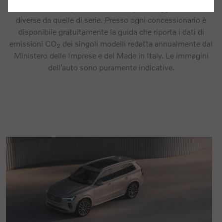
influiscono sul peso della vettura, montaggio di ruote
diverse da quelle di serie. Presso ogni concessionario è
disponibile gratuitamente la guida che riporta i dati di
emissioni CO₂ dei singoli modelli redatta annualmente dal
Ministero delle Imprese e del Made in Italy. Le immagini
dell’auto sono puramente indicative.