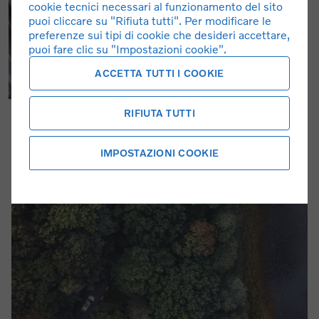
cookie tecnici necessari al funzionamento del sito
puoi cliccare su "Rifiuta tutti". Per modificare le
preferenze sui tipi di cookie che desideri accettare,
puoi fare clic su "Impostazioni cookie".
ACCETTA TUTTI I COOKIE
RIFIUTA TUTTI
IMPOSTAZIONI COOKIE