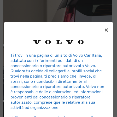
Ti trovi in una pagina di un sito di Volvo Car Italia,
adattata con i riferimenti ed i dati di un
concessionario o riparatore autorizzato Volvo.
Qualora tu decida di collegarti ai profili social che
trovi nella pagina, ti precisiamo che, invece, gli
stessi, sono riconducibili direttamente al
concessionario o riparatore autorizzato. Volvo non
è responsabile delle dichiarazioni ed informazioni
provenienti dal concessionario o riparatore
autorizzato, comprese quelle relative alla sua
attività ed organizzazione.