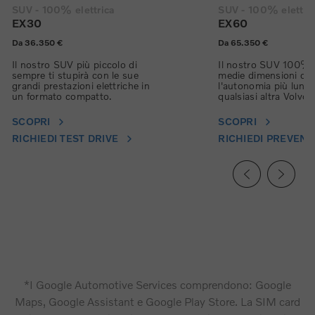
SUV - 100% elettrica
SUV - 100% elettri
EX30
EX60
Da 36.350 €
Da 65.350 €
Il nostro SUV più piccolo di
Il nostro SUV 100% e
sempre ti stupirà con le sue
medie dimensioni co
grandi prestazioni elettriche in
l'autonomia più lunga
un formato compatto.
qualsiasi altra Volvo.
SCOPRI
SCOPRI
RICHIEDI TEST DRIVE
RICHIEDI PREVENT
*I Google Automotive Services comprendono: Google
Maps, Google Assistant e Google Play Store. La SIM card