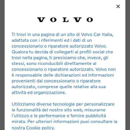
Ti trovi in una pagina di un sito di Volvo Car Italia,
ASSICURAZIONE
adattata con i riferimenti ed i dati di un
concessionario o riparatore autorizzato Volvo.
Copertura assicurativa RCA e infortunio al conducente.
Qualora tu decida di collegarti ai profili social che
Limitazione di responsabilità per incendio, furto e danni
trovi nella pagina, ti precisiamo che, invece, gli
ulteriori con franchigie modulabili.
stessi, sono riconducibili direttamente al
concessionario o riparatore autorizzato. Volvo non
è responsabile delle dichiarazioni ed informazioni
provenienti dal concessionario o riparatore
autorizzato, comprese quelle relative alla sua
attività ed organizzazione.
Utilizziamo diverse tecnologie per personalizzare
le funzionalità del nostro sito web, misurarne
l'utilizzo e le performance e fornire pubblicità
mirata. Per ulteriori informazioni puoi consultare la
ASSISTENZA E MANUTENZIONE
nostra
Cookie policy
.