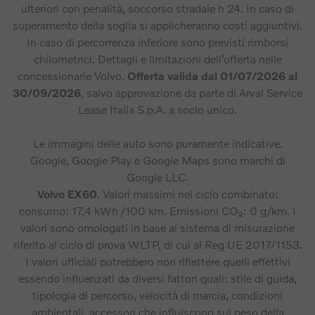
ulteriori con penalità, soccorso stradale h 24. In caso di
superamento della soglia si applicheranno costi aggiuntivi.
In caso di percorrenza inferiore sono previsti rimborsi
chilometrici. Dettagli e limitazioni dell’offerta nelle
concessionarie Volvo.
Offerta valida dal 01/07/2026 al
30/09/2026
, salvo approvazione da parte di Arval Service
Lease Italia S.p.A. a socio unico.
Le immagini delle auto sono puramente indicative.
Google, Google Play e Google Maps sono marchi di
Google LLC.
Volvo EX60
. Valori massimi nel ciclo combinato:
consumo: 17,4 kWh /100 km. Emissioni CO₂: 0 g/km. I
valori sono omologati in base al sistema di misurazione
riferito al ciclo di prova WLTP, di cui al Reg UE 2017/1153.
I valori ufficiali potrebbero non riflettere quelli effettivi
essendo influenzati da diversi fattori quali: stile di guida,
tipologia di percorso, velocità di marcia, condizioni
ambientali, accessori che influiscono sul peso della