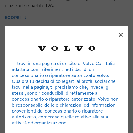
o aziende e partite IVA.
SCOPRI
Ti trovi in una pagina di un sito di Volvo Car Italia,
adattata con i riferimenti ed i dati di un
concessionario o riparatore autorizzato Volvo.
Qualora tu decida di collegarti ai profili social che
trovi nella pagina, ti precisiamo che, invece, gli
stessi, sono riconducibili direttamente al
concessionario o riparatore autorizzato. Volvo non
è responsabile delle dichiarazioni ed informazioni
Volvo EX30 Cross Country
provenienti dal concessionario o riparatore
autorizzato, comprese quelle relative alla sua
Maggiore altezza da terra, look riconoscibile e pneumatici
attività ed organizzazione.
per ogni tipologia di terreno. Un SUV pronto all’avventura.