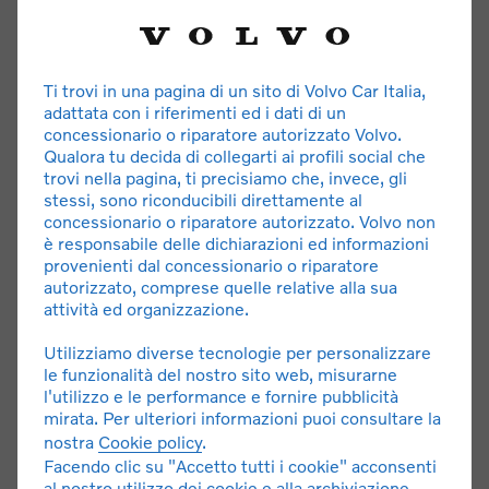
ASSISTENZA E MANUTENZIONE
Ti trovi in una pagina di un sito di Volvo Car Italia,
Assistenza e soccorso stradale 24h. Tagliando,
adattata con i riferimenti ed i dati di un
manutenzione ordinaria e straordinaria.
concessionario o riparatore autorizzato Volvo.
Qualora tu decida di collegarti ai profili social che
trovi nella pagina, ti precisiamo che, invece, gli
**DETTAGLI E LIMITAZIONI
stessi, sono riconducibili direttamente al
concessionario o riparatore autorizzato. Volvo non
è responsabile delle dichiarazioni ed informazioni
provenienti dal concessionario o riparatore
autorizzato, comprese quelle relative alla sua
attività ed organizzazione.
Utilizziamo diverse tecnologie per personalizzare
le funzionalità del nostro sito web, misurarne
* Offerta di noleggio a lungo termine con canone a partire
l'utilizzo e le performance e fornire pubblicità
da 909 € al mese. Messaggio pubblicitario con finalità
mirata. Per ulteriori informazioni puoi consultare la
promozionale. Quotazione riferita a
Nuova XC90 T8 AWD
nostra
Cookie policy
.
ibrida plug-in automatico 7 posti Core MY27
, canone
Facendo clic su "Accetto tutti i cookie" acconsenti
909 € al mese, 36 mesi/45.000 km totali, con anticipo di
al nostro utilizzo dei cookie e alla archiviazione