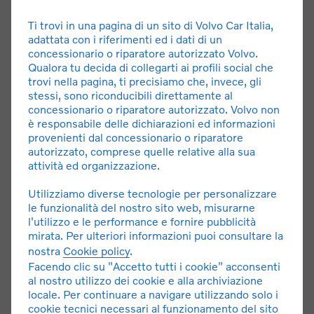
Ti trovi in una pagina di un sito di Volvo Car Italia,
adattata con i riferimenti ed i dati di un
concessionario o riparatore autorizzato Volvo.
Qualora tu decida di collegarti ai profili social che
trovi nella pagina, ti precisiamo che, invece, gli
stessi, sono riconducibili direttamente al
concessionario o riparatore autorizzato. Volvo non
è responsabile delle dichiarazioni ed informazioni
ES90 Noleggio a P. Iva
provenienti dal concessionario o riparatore
autorizzato, comprese quelle relative alla sua
Noleggio a lungo termine con canone a partire da 690 €
attività ed organizzazione.
al mese, 36 mesi / 30.000 km totali, con anticipo di
Utilizziamo diverse tecnologie per personalizzare
9.000 €. Importi IVA esclusa.*
le funzionalità del nostro sito web, misurarne
l'utilizzo e le performance e fornire pubblicità
SCOPRI L'OFFERTA
mirata. Per ulteriori informazioni puoi consultare la
nostra
Cookie policy
.
Facendo clic su "Accetto tutti i cookie" acconsenti
al nostro utilizzo dei cookie e alla archiviazione
locale. Per continuare a navigare utilizzando solo i
cookie tecnici necessari al funzionamento del sito