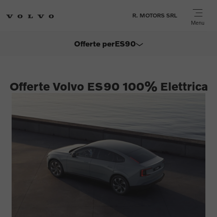
R. MOTORS SRL
Menu
Offerte per
ES90
EX60
Offerte Volvo ES90 100% Elettrica
EX30
EX90
XC40
XC60
XC90