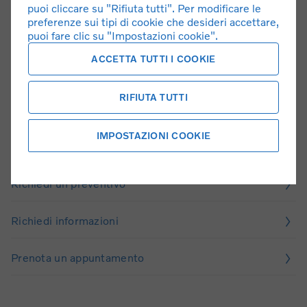
puoi cliccare su "Rifiuta tutti". Per modificare le
preferenze sui tipi di cookie che desideri accettare,
puoi fare clic su "Impostazioni cookie".
ACCETTA TUTTI I COOKIE
RIFIUTA TUTTI
Il tuo prossimo passo
IMPOSTAZIONI COOKIE
Richiedi test drive
Richiedi un preventivo
Richiedi informazioni
Prenota un appuntamento