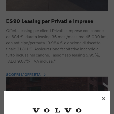
ES90 Leasing per Privati e Imprese
Offerta leasing per clienti Privati e Imprese con canone
da 684 €, durata leasing 36 mesi/massimo 45.000 km,
con anticipo/permuta 19.984 € e opzione di riscatto
finale 31.311 €. Assicurazione facoltativa incendio e
furto inclusa nel canone. Tasso fisso leasing 5,95%,
TAEG 9,07%. IVA inclusa.*
SCOPRI L'OFFERTA