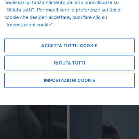
necessari al funzionamento del sito puoi cliccare su
"Rifiuta tutti". Per modificare le preferenze sui tipi di
cookie che desideri accettare, puoi fare clic su
"Impostazioni cookie".
ACCETTA TUTTI I COOKIE
RIFIUTA TUTTI
IMPOSTAZIONI COOKIE