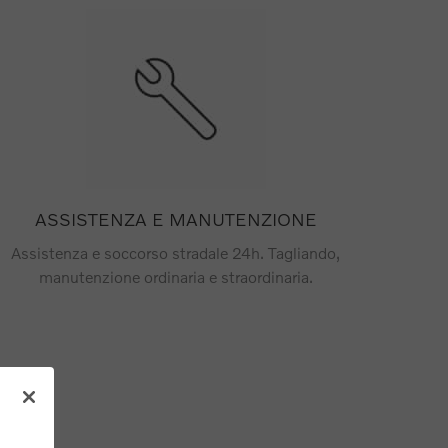
ASSISTENZA E MANUTENZIONE
Assistenza e soccorso stradale 24h. Tagliando,
manutenzione ordinaria e straordinaria.