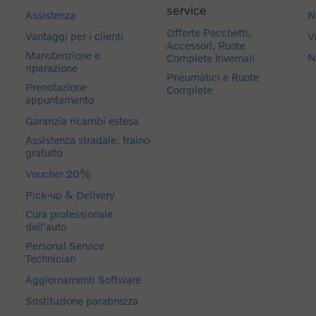
service
Assistenza
N
Offerte Pacchetti,
Vantaggi per i clienti
V
Accessori, Ruote
Manutenzione e
N
Complete Invernali
riparazione
Pneumatici e Ruote
Prenotazione
Complete
appuntamento
Garanzia ricambi estesa
Assistenza stradale: traino
gratuito
Voucher 20%
Pick-up & Delivery
Cura professionale
dell'auto
Personal Service
Technician
Aggiornamenti Software
Sostituzione parabrezza