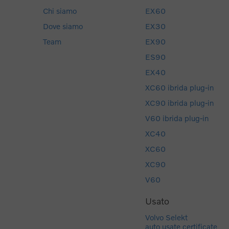
Chi siamo
EX60
Dove siamo
EX30
Team
EX90
ES90
EX40
XC60 ibrida plug-in
XC90 ibrida plug-in
V60 ibrida plug-in
XC40
XC60
XC90
V60
Usato
Volvo Selekt
auto usate certificate