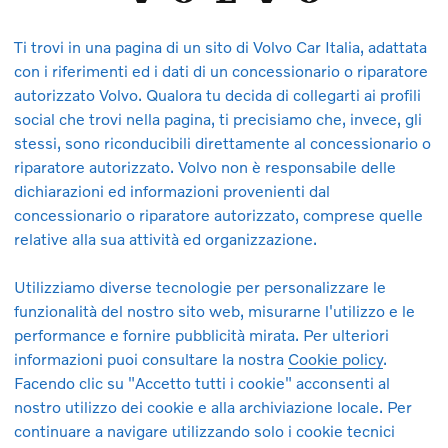
Ti trovi in una pagina di un sito di Volvo Car Italia, adattata
con i riferimenti ed i dati di un concessionario o riparatore
autorizzato Volvo. Qualora tu decida di collegarti ai profili
social che trovi nella pagina, ti precisiamo che, invece, gli
stessi, sono riconducibili direttamente al concessionario o
partire da 616 € al mese. Messaggio pubblicitario con finalità p
riparatore autorizzato. Volvo non è responsabile delle
6 € al mese, 36 mesi/45.000 km totali, con anticipo di 6.000 €. 
dichiarazioni ed informazioni provenienti dal
tenzione ordinaria e straordinaria, copertura assicurativa RCA, c
concessionario o riparatore autorizzato, comprese quelle
peramento della soglia si applicheranno costi aggiuntivi. In caso
relative alla sua attività ed organizzazione.
 nelle concessionarie Volvo.
Offerta valida dal 01/07/2026 al 
Service Lease Italia S.p.A. a socio unico.
Utilizziamo diverse tecnologie per personalizzare le
funzionalità del nostro sito web, misurarne l'utilizzo e le
consumo: 8,8 l/100 km. Emissioni CO₂: 198 g/km. I dati sono prel
performance e fornire pubblicità mirata. Per ulteriori
al ciclo di prova WLTP, di cui al Reg UE 2017/1153. I valori uffici
informazioni puoi consultare la nostra
Cookie policy
.
da, tipologia di percorso, velocità di marcia, condizioni ambientali
Facendo clic su "Accetto tutti i cookie" acconsenti al
sso ogni concessionario è disponibile gratuitamente la guida che 
nostro utilizzo dei cookie e alla archiviazione locale. Per
nistero delle Imprese e del Made in Italy. Le immagini dell’auto
continuare a navigare utilizzando solo i cookie tecnici