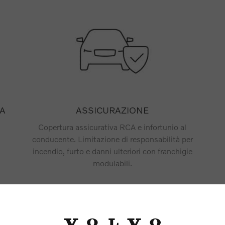
A
ASSICURAZIONE
Copertura assicurativa RCA e infortunio al
conducente. Limitazione di responsabilità per
incendio, furto e danni ulteriori con franchigie
modulabili.
**DETTAGLI E LIMITAZIONI