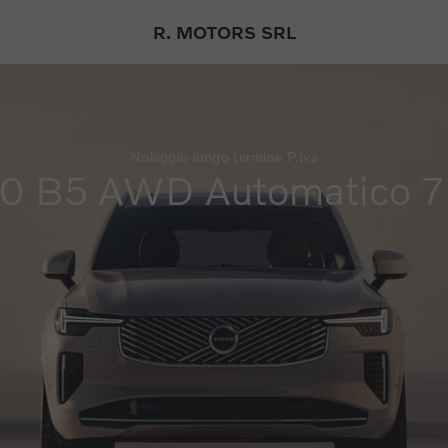
R. MOTORS SRL
Noleggio lungo termine P.Iva
0 B5 AWD Automatico 7