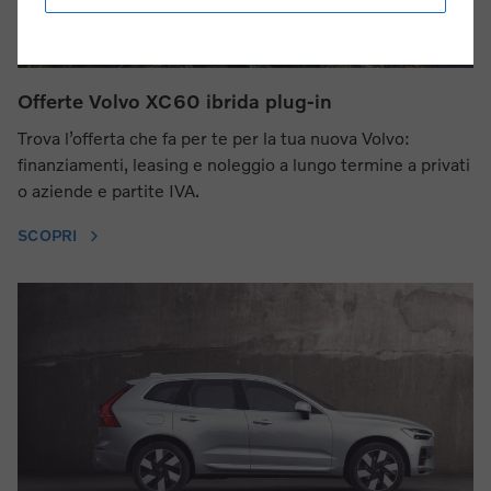
Offerte Volvo XC60 ibrida plug-in
Trova l’offerta che fa per te per la tua nuova Volvo:
finanziamenti, leasing e noleggio a lungo termine a privati
o aziende e partite IVA.
SCOPRI