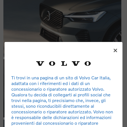
Ti trovi in una pagina di un sito di Volvo Car Italia,
adattata con i riferimenti ed i dati di un
concessionario o riparatore autorizzato Volvo.
Qualora tu decida di collegarti ai profili social che
trovi nella pagina, ti precisiamo che, invece, gli
stessi, sono riconducibili direttamente al
concessionario o riparatore autorizzato. Volvo non
è responsabile delle dichiarazioni ed informazioni
provenienti dal concessionario o riparatore