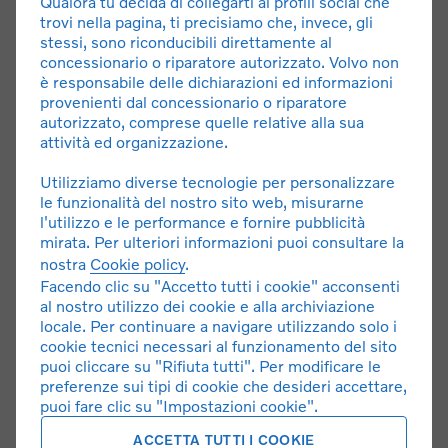
Qualora tu decida di collegarti ai profili social che
trovi nella pagina, ti precisiamo che, invece, gli
stessi, sono riconducibili direttamente al
Martina Montorzi
concessionario o riparatore autorizzato. Volvo non
RESPONSABILE
è responsabile delle dichiarazioni ed informazioni
AMMINISTRATIVA
provenienti dal concessionario o riparatore
nestiautosrl@nestiauto.it
autorizzato, comprese quelle relative alla sua
050598181
attività ed organizzazione.
Utilizziamo diverse tecnologie per personalizzare
le funzionalità del nostro sito web, misurarne
l'utilizzo e le performance e fornire pubblicità
mirata. Per ulteriori informazioni puoi consultare la
nostra
Cookie policy
.
Facendo clic su "Accetto tutti i cookie" acconsenti
Alessandra Bandecchi
al nostro utilizzo dei cookie e alla archiviazione
locale. Per continuare a navigare utilizzando solo i
RESPONSABILE VOLVO
cookie tecnici necessari al funzionamento del sito
PERSONAL SERVICE &
CUSTOMER CHAMPION
puoi cliccare su "Rifiuta tutti". Per modificare le
preferenze sui tipi di cookie che desideri accettare,
a.bandecchi@nestiauto.it
050598181
puoi fare clic su "Impostazioni cookie".
ACCETTA TUTTI I COOKIE