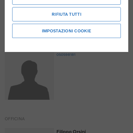
RIFIUTA TUTTI
IMPOSTAZIONI COOKIE
Sara Nesti
ADDETTA AMMINISTRATIVA
sara.nesti@nestiauto.it
050598181
OFFICINA
Filippo Orsini