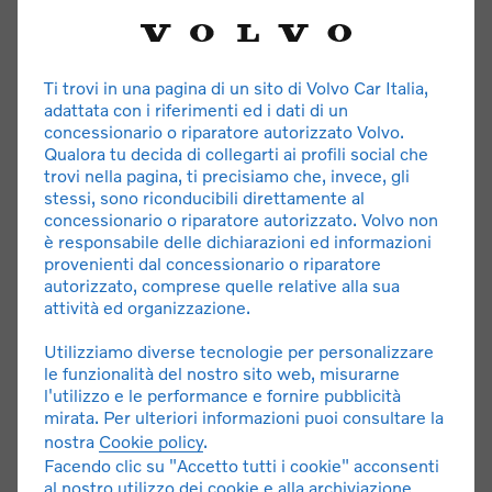
Ti trovi in una pagina di un sito di Volvo Car Italia,
adattata con i riferimenti ed i dati di un
concessionario o riparatore autorizzato Volvo.
Qualora tu decida di collegarti ai profili social che
trovi nella pagina, ti precisiamo che, invece, gli
stessi, sono riconducibili direttamente al
concessionario o riparatore autorizzato. Volvo non
è responsabile delle dichiarazioni ed informazioni
XC40 B3 Promo
provenienti dal concessionario o riparatore
autorizzato, comprese quelle relative alla sua
Tecnologia innovativa, inconfondibile design scandinavo,
attività ed organizzazione.
sicurezza Volvo. Viaggia senza limiti: ora puoi! Se sei
interessato a un noleggio a lungo termine contatta il tuo
Utilizziamo diverse tecnologie per personalizzare
concessionario di fiducia per trovare l’offerta più giusta
le funzionalità del nostro sito web, misurarne
l'utilizzo e le performance e fornire pubblicità
per te. I vantaggi Volvo ti sorprenderanno.
mirata. Per ulteriori informazioni puoi consultare la
nostra
Cookie policy
.
SCOPRI L'OFFERTA
Facendo clic su "Accetto tutti i cookie" acconsenti
al nostro utilizzo dei cookie e alla archiviazione