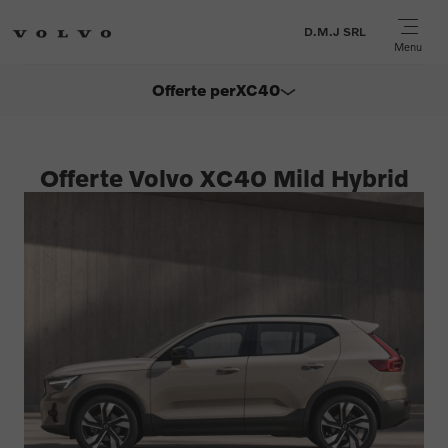
D.M.J SRL
Menu
Offerte per
XC40
ES90
Offerte Volvo XC40 Mild Hybrid
EX60
EX30
EX90
XC60
XC90