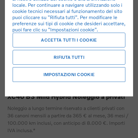
locale. Per continuare a navigare utilizzando solo i
cookie tecnici necessari al funzionamento del sito
puoi cliccare su "Rifiuta tutti". Per modificare le
preferenze sui tipi di cookie che desideri accettare,
puoi fare clic su "Impostazioni cookie".
ACCETTA TUTTI I COOKIE
RIFIUTA TUTTI
IMPOSTAZIONI COOKIE
XC40 B3 Mild Hybrid Noleggio a privati
Noleggio a lungo termine riservato a clienti privati con
36 canoni mensili a partire da 365 € al mese, 36 mesi /
100.000 km inclusi, con anticipo di 8.000 €. Importi
IVA inclusa.*