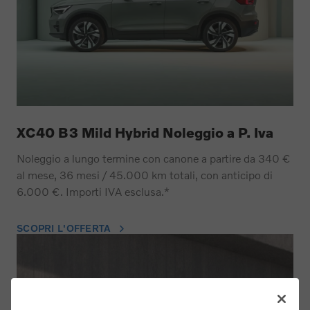
XC40 B3 Mild Hybrid Noleggio a P. Iva
Noleggio a lungo termine con canone a partire da 340 €
al mese, 36 mesi / 45.000 km totali, con anticipo di
6.000 €. Importi IVA esclusa.*
SCOPRI L'OFFERTA