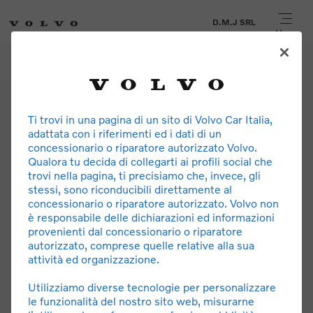
D.M.J SRL
Menu
Offerte per
EX40
D.M.J SRL
ES90
Ti trovi in una pagina di un sito di Volvo Car Italia,
EX60
adattata con i riferimenti ed i dati di un
EX30
concessionario o riparatore autorizzato Volvo.
EX90
Qualora tu decida di collegarti ai profili social che
XC40
trovi nella pagina, ti precisiamo che, invece, gli
stessi, sono riconducibili direttamente al
XC60
Sede legale
concessionario o riparatore autorizzato. Volvo non
XC90
D.M.J. S.r.l.
è responsabile delle dichiarazioni ed informazioni
Via Pertusillo 7/9, 72100 Brindisi (BR)
provenienti dal concessionario o riparatore
P.IVA 01527310740
autorizzato, comprese quelle relative alla sua
attività ed organizzazione.
Cookie Settings
Legal
Privacy
Accessibilità
Utilizziamo diverse tecnologie per personalizzare
Copyright © 2026 Volvo Car Corporation (o società collegate o concedenti
le funzionalità del nostro sito web, misurarne
licenze).