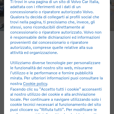
Ti trovi in una pagina di un sito di Volvo Car Italia,
adattata con i riferimenti ed i dati di un
concessionario o riparatore autorizzato Volvo.
Qualora tu decida di collegarti ai profili social che
trovi nella pagina, ti precisiamo che, invece, gli
stessi, sono riconducibili direttamente al
concessionario o riparatore autorizzato. Volvo non
è responsabile delle dichiarazioni ed informazioni
Chi Siamo
provenienti dal concessionario o riparatore
autorizzato, comprese quelle relative alla sua
Nata nel giugno del 1985 come officina autorizzata Volvo
attività ed organizzazione.
Truck, oggi CO.VE.I. srl, che rappresenta un punto di
riferimento nella vendita e nell’assistenza dei veicoli
Utilizziamo diverse tecnologie per personalizzare
industriali Volvo in tutta la Sicilia, ha il piacere di ampliare
le funzionalità del nostro sito web, misurarne
l'utilizzo e le performance e fornire pubblicità
la propria offerta commerciale anche nel settore
mirata. Per ulteriori informazioni puoi consultare la
automotive con l’apertura della nuova Concessionaria
nostra
Cookie policy
.
Volvo Cars per Catania e provincia.
Facendo clic su "Accetto tutti i cookie" acconsenti
al nostro utilizzo dei cookie e alla archiviazione
locale. Per continuare a navigare utilizzando solo i
CONTATTACI
cookie tecnici necessari al funzionamento del sito
puoi cliccare su "Rifiuta tutti". Per modificare le