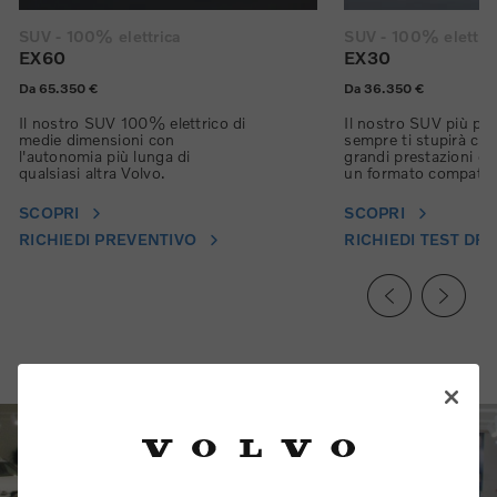
SUV - 100% elettrica
SUV - 100% elettri
EX60
EX30
Da 65.350 €
Da 36.350 €
Il nostro SUV 100% elettrico di
Il nostro SUV più pic
medie dimensioni con
sempre ti stupirà con
l'autonomia più lunga di
grandi prestazioni ele
qualsiasi altra Volvo.
un formato compatto
SCOPRI
SCOPRI
RICHIEDI PREVENTIVO
RICHIEDI TEST DRI