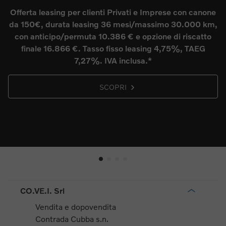
vantaggi fino a 
i e Imprese con canone
prezzo di li
i/massimo 30.000 km,
 opzione di riscatto
Tecnologia innovativa, incon
easing 4,75%, TAEG
scandinavo, sicurezza Volvo. Viag
sa.*
puoi!
SCOPRI
CO.VE.I. Srl
Vendita e dopovendita
Contrada Cubba s.n.