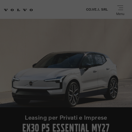
CO.VE.I. SRL
Menu
 e Imprese
Volvo XC40 è og
ial MY27