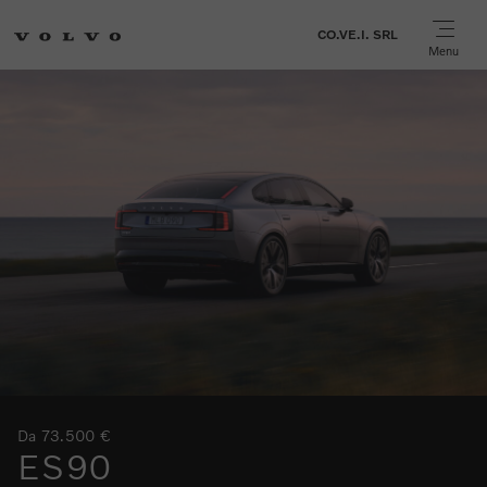
CO.VE.I. SRL
Menu
Da 73.500 €
ES90