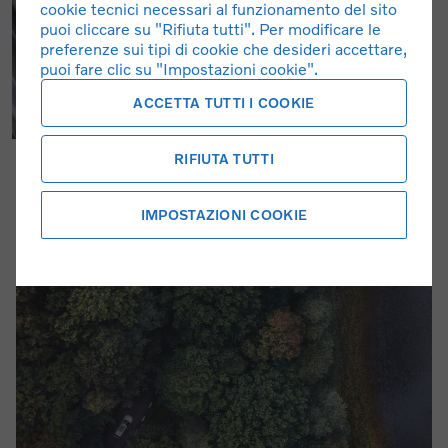
cookie tecnici necessari al funzionamento del sito
puoi cliccare su "Rifiuta tutti". Per modificare le
preferenze sui tipi di cookie che desideri accettare,
puoi fare clic su "Impostazioni cookie".
ACCETTA TUTTI I COOKIE
RIFIUTA TUTTI
IMPOSTAZIONI COOKIE