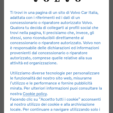
ASSISTENZA E MANUTENZIONE
Ti trovi in una pagina di un sito di Volvo Car Italia,
Assistenza e soccorso stradale 24h. Tagliando,
adattata con i riferimenti ed i dati di un
manutenzione ordinaria e straordinaria.
concessionario o riparatore autorizzato Volvo.
Qualora tu decida di collegarti ai profili social che
trovi nella pagina, ti precisiamo che, invece, gli
**DETTAGLI E LIMITAZIONI
stessi, sono riconducibili direttamente al
concessionario o riparatore autorizzato. Volvo non
è responsabile delle dichiarazioni ed informazioni
provenienti dal concessionario o riparatore
autorizzato, comprese quelle relative alla sua
attività ed organizzazione.
Utilizziamo diverse tecnologie per personalizzare
* Offerta di noleggio a lungo termine riservato a clienti
le funzionalità del nostro sito web, misurarne
l'utilizzo e le performance e fornire pubblicità
privati con canone a partire da 420 € al mese. Messaggio
mirata. Per ulteriori informazioni puoi consultare la
pubblicitario con finalità promozionale. Quotazione riferita
nostra
Cookie policy
.
a
EX30 Single Motor Essential MY27
, canone 420 € al
Facendo clic su "Accetto tutti i cookie" acconsenti
mese, 36 mesi/100.000 km inclusi, con anticipo di 7.930
al nostro utilizzo dei cookie e alla archiviazione
€. Tutti gli importi si intendono IVA inclusa. Servizi inclusi:
locale. Per continuare a navigare utilizzando solo i