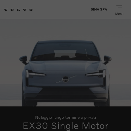
SINA SPA
Menu
Noleggio lungo termine a privati
EX30 Single Motor