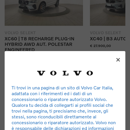
VOLVO SELEKT
VOLVO SELEKT
XC60 | T8 RECHARGE PLUG-IN
XC40 | B3 AUTO
HYBRID AWD AUT. POLESTAR
€ 27.900,00
ENGINEERED
Anno 2024
€ 49.900,00
48600 Km
benzina-elettrica-ibr
Anno 2023
56850 Km
SICURAUTO SRL
benzina-elettrica-ibrida 310CV
VIA MILANO, 218
SICURAUTO SRL
20013 MAGENTA
Ti trovi in una pagina di un sito di Volvo Car Italia,
VIA MILANO, 218
adattata con i riferimenti ed i dati di un
20013 MAGENTA
SCEGLI
concessionario o riparatore autorizzato Volvo.
Qualora tu decida di collegarti ai profili social che
SCEGLI
trovi nella pagina, ti precisiamo che, invece, gli
stessi, sono riconducibili direttamente al
concessionario o riparatore autorizzato. Volvo non
è responsabile delle dichiarazioni ed informazioni