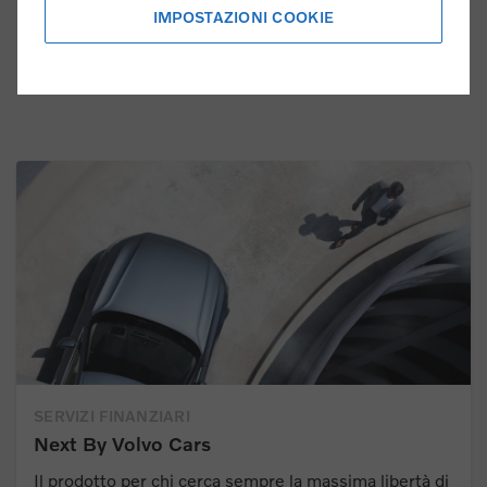
IMPOSTAZIONI COOKIE
CONTATTACI
SERVIZI FINANZIARI
Next By Volvo Cars
Il prodotto per chi cerca sempre la massima libertà di