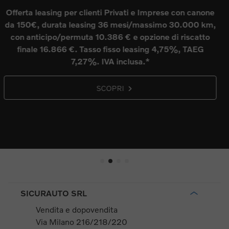
vantaggi fino a 8.000€ s
n canone
prezzo di listino*
000 km,
scatto
Tecnologia innovativa, inconfondibile desi
 TAEG
scandinavo, sicurezza Volvo. Viaggia senza limi
puoi!
SCOPRI
SICURAUTO SRL
Vendita e dopovendita
Via Milano 216/218/220