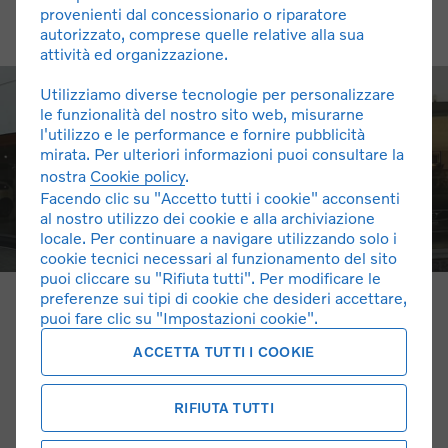
provenienti dal concessionario o riparatore
autorizzato, comprese quelle relative alla sua
attività ed organizzazione.
Utilizziamo diverse tecnologie per personalizzare
le funzionalità del nostro sito web, misurarne
l'utilizzo e le performance e fornire pubblicità
mirata. Per ulteriori informazioni puoi consultare la
nostra
Cookie policy
.
Facendo clic su "Accetto tutti i cookie" acconsenti
al nostro utilizzo dei cookie e alla archiviazione
locale. Per continuare a navigare utilizzando solo i
cookie tecnici necessari al funzionamento del sito
puoi cliccare su "Rifiuta tutti". Per modificare le
preferenze sui tipi di cookie che desideri accettare,
Chi Siamo
puoi fare clic su "Impostazioni cookie".
Sicurauto – Automobili dal 1982 Nata concessionaria
ACCETTA TUTTI I COOKIE
Volvo , riferimento dell’area ovest di Milano, ha saputo
fondere i valori del marchio rappresentato con la passione
RIFIUTA TUTTI
e cura del cliente