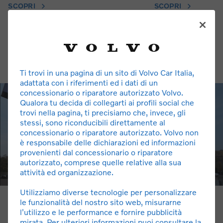
SCOPRI
SCOPRI
Ti trovi in una pagina di un sito di Volvo Car Italia,
adattata con i riferimenti ed i dati di un
concessionario o riparatore autorizzato Volvo.
Qualora tu decida di collegarti ai profili social che
trovi nella pagina, ti precisiamo che, invece, gli
stessi, sono riconducibili direttamente al
concessionario o riparatore autorizzato. Volvo non
è responsabile delle dichiarazioni ed informazioni
provenienti dal concessionario o riparatore
autorizzato, comprese quelle relative alla sua
attività ed organizzazione.
Utilizziamo diverse tecnologie per personalizzare
le funzionalità del nostro sito web, misurarne
Chi Siamo
l'utilizzo e le performance e fornire pubblicità
Veglio è presente ad Alba dal 1976. Forti di una storia di
mirata. Per ulteriori informazioni puoi consultare la