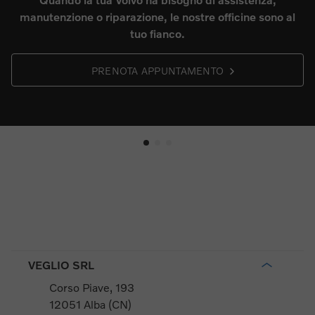
iparazione, le nostre officine sono al
gamma di accesso
tuo fianco.
su misura per la 
ENOTA APPUNTAMENTO
VEGLIO SRL
Corso Piave, 193
12051 Alba (CN)