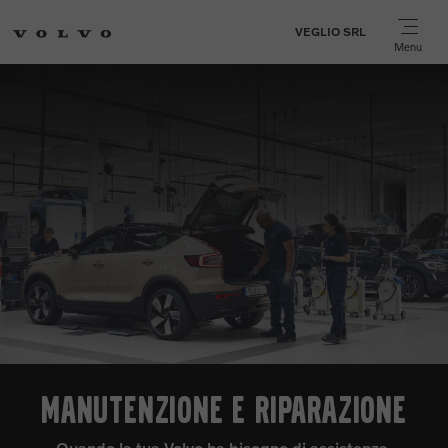
VEGLIO SRL
Menu
ZIONE E RIPARAZIONE
AC
a Volvo ha bisogno di assistenza,
Realizzata con u