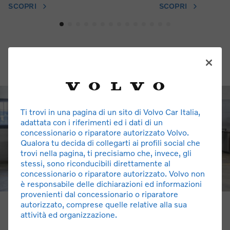
SCOPRI
SCOPRI
Ti trovi in una pagina di un sito di Volvo Car Italia,
adattata con i riferimenti ed i dati di un
concessionario o riparatore autorizzato Volvo.
Qualora tu decida di collegarti ai profili social che
trovi nella pagina, ti precisiamo che, invece, gli
stessi, sono riconducibili direttamente al
concessionario o riparatore autorizzato. Volvo non
è responsabile delle dichiarazioni ed informazioni
provenienti dal concessionario o riparatore
autorizzato, comprese quelle relative alla sua
Chi Siamo
attività ed organizzazione.
L’azienda Moretti Bruno s.r.l. è un centro di riparazioni e