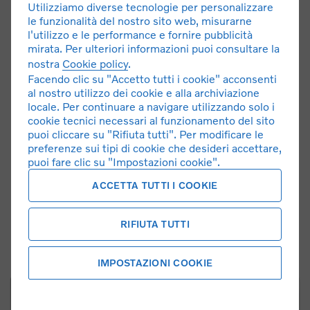
Utilizziamo diverse tecnologie per personalizzare
assistenza dedicata a tutti i possessori di autoveicoli
le funzionalità del nostro sito web, misurarne
VOLVO.
l'utilizzo e le performance e fornire pubblicità
Le origini dell’azienda risalgono al lontano 1958, quando il
mirata. Per ulteriori informazioni puoi consultare la
nostra
Cookie policy
.
fondatore Moretti Bruno intraprese l’attività in proprio di
Facendo clic su "Accetto tutti i cookie" acconsenti
riparazione automobili e trattori della zona.
al nostro utilizzo dei cookie e alla archiviazione
Col tempo, e grazie anche all’impegno dei figli Massimo e
locale. Per continuare a navigare utilizzando solo i
Alberto, l’impresa si è specializzata nel settore
cookie tecnici necessari al funzionamento del sito
automobilistico e negli ultimi anni anche nel marchio
puoi cliccare su "Rifiuta tutti". Per modificare le
VOLVO.
preferenze sui tipi di cookie che desideri accettare,
puoi fare clic su "Impostazioni cookie".
Impegno umano ed economico vengono concentrati
nell’ottica di un servizio sempre più veloce ed efficiente
ACCETTA TUTTI I COOKIE
nei confronti della nostra esigente clientela.
RIFIUTA TUTTI
CONTATTACI
IMPOSTAZIONI COOKIE