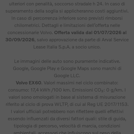
ulteriori con penalità, soccorso stradale h 24. In caso di
superamento della soglia si applicheranno costi aggiuntivi.
In caso di percorrenza inferiore sono previsti rimborsi
chilometrici. Dettagli e limitazioni dell’offerta nelle
concessionarie Volvo.
Offerta valida dal 01/07/2026 al
30/09/2026
, salvo approvazione da parte di Arval Service
Lease Italia S.p.A. a socio unico.
Le immagini delle auto sono puramente indicative.
Google, Google Play e Google Maps sono marchi di
Google LLC.
Volvo EX60
. Valori massimi nel ciclo combinato:
consumo: 17,4 kWh /100 km. Emissioni CO₂: 0 g/km. I
valori sono omologati in base al sistema di misurazione
riferito al ciclo di prova WLTP, di cui al Reg UE 2017/1153.
I valori ufficiali potrebbero non riflettere quelli effettivi
essendo influenzati da diversi fattori quali: stile di guida,
tipologia di percorso, velocità di marcia, condizioni
ambientali, accessori che influiscono sul peso della