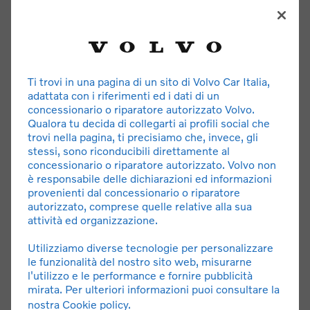
Ti trovi in una pagina di un sito di Volvo Car Italia,
ASSICURAZIONE
adattata con i riferimenti ed i dati di un
concessionario o riparatore autorizzato Volvo.
Copertura assicurativa RCA e infortunio al conducente.
Qualora tu decida di collegarti ai profili social che
Limitazione di responsabilità per incendio, furto e danni
trovi nella pagina, ti precisiamo che, invece, gli
ulteriori con franchigie modulabili.
stessi, sono riconducibili direttamente al
concessionario o riparatore autorizzato. Volvo non
è responsabile delle dichiarazioni ed informazioni
provenienti dal concessionario o riparatore
autorizzato, comprese quelle relative alla sua
attività ed organizzazione.
Utilizziamo diverse tecnologie per personalizzare
le funzionalità del nostro sito web, misurarne
l'utilizzo e le performance e fornire pubblicità
mirata. Per ulteriori informazioni puoi consultare la
ASSISTENZA E MANUTENZIONE
nostra
Cookie policy
.