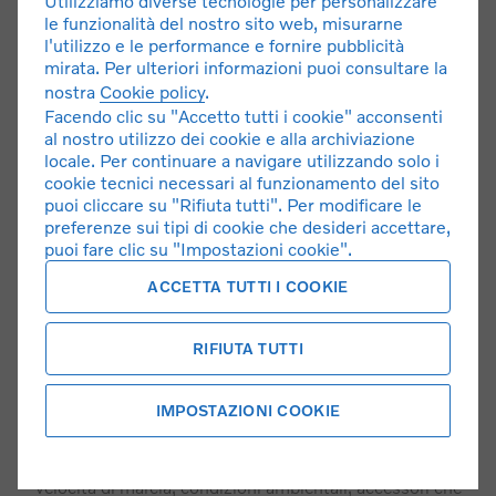
Utilizziamo diverse tecnologie per personalizzare
totale dovuto dal Cliente: 60.723,42 €. Per tutte le
le funzionalità del nostro sito web, misurarne
condizioni economiche e contrattuali fare riferimento alle
l'utilizzo e le performance e fornire pubblicità
Informazioni Europee di Base sul Credito ai Consumatori
mirata. Per ulteriori informazioni puoi consultare la
(IEBCC) e/o ai Fogli Informativi presso il punto vendita e
nostra
Cookie policy
.
sul sito www.findomestic.it. Salvo approvazione di
Facendo clic su "Accetto tutti i cookie" acconsenti
al nostro utilizzo dei cookie e alla archiviazione
Findomestic Banca S.p.A. I concessionari Volvo operano
locale. Per continuare a navigare utilizzando solo i
quali intermediari del credito per Findomestic Banca SpA,
cookie tecnici necessari al funzionamento del sito
non in esclusiva.
puoi cliccare su "Rifiuta tutti". Per modificare le
preferenze sui tipi di cookie che desideri accettare,
Google, Google Play e Google Maps sono marchi di
puoi fare clic su "Impostazioni cookie".
Google LLC.
ACCETTA TUTTI I COOKIE
Volvo XC90
. Valori massimi nel ciclo combinato:
consumo: 8,8 l/100 km. Emissioni CO₂: 198 g/km. I dati
RIFIUTA TUTTI
sono preliminari in attesa di omologazione. I valori saranno
omologati in base al sistema di misurazione riferito al ciclo
di prova WLTP, di cui al Reg UE 2017/1153. I valori ufficiali
IMPOSTAZIONI COOKIE
potrebbero non riflettere quelli effettivi essendo influenzati
da diversi fattori quali: stile di guida, tipologia di percorso,
velocità di marcia, condizioni ambientali, accessori che