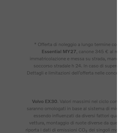
* Offerta di noleggio a lungo termine con canon
Essential MY27
, canone 345 € al mese, 36 
immatricolazione e messa su strada, manutenzione o
soccorso stradale h 24. In caso di superamento de
Dettagli e limitazioni dell’offerta nelle concessiona
Volvo EX30
. Valori massimi nel ciclo combinat
saranno omologati in base al sistema di misurazione r
essendo influenzati da diversi fattori quali: stil
vettura, montaggio di ruote diverse da quelle di se
riporta i dati di emissioni CO₂ dei singoli modelli 