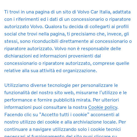
Ti trovi in una pagina di un sito di Volvo Car Italia, adattata
con i riferimenti ed i dati di un concessionario o riparatore
autorizzato Volvo. Qualora tu decida di collegarti ai profili
social che trovi nella pagina, ti precisiamo che, invece, gli
stessi, sono riconducibili direttamente al concessionario o
e a partire da 345 € al mese. Messaggio pubblicitario con finali
riparatore autorizzato. Volvo non è responsabile delle
mesi/30.000 km totali, con anticipo di 6.500 €. Tutti gli import
dichiarazioni ed informazioni provenienti dal
rdinaria e straordinaria, copertura assicurativa RCA, copertura 
concessionario o riparatore autorizzato, comprese quelle
lla soglia si applicheranno costi aggiuntivi. In caso di percorre
relative alla sua attività ed organizzazione.
rie Volvo.
Offerta valida dal 01/07/2026 al 30/09/2026
, salv
S.p.A. a socio unico.
Utilizziamo diverse tecnologie per personalizzare le
funzionalità del nostro sito web, misurarne l'utilizzo e le
Google, Google Play e Google Maps sono marchi di Google LLC
performance e fornire pubblicità mirata. Per ulteriori
o: consumo: 17,7 kWh /100 km. Emissioni CO₂: 0 g/km. I dati sono
informazioni puoi consultare la nostra
Cookie policy
.
iferito al ciclo di prova WLTP, di cui al Reg UE 2017/1153. I valor
Facendo clic su "Accetto tutti i cookie" acconsenti al
e di guida, tipologia di percorso, velocità di marcia, condizioni a
nostro utilizzo dei cookie e alla archiviazione locale. Per
rie, carichi attivi, stato di usura della batteria. Presso ogni con
continuare a navigare utilizzando solo i cookie tecnici
redatta annualmente dal Ministero delle Imprese e del Made in It
necessari al funzionamento del sito puoi cliccare su