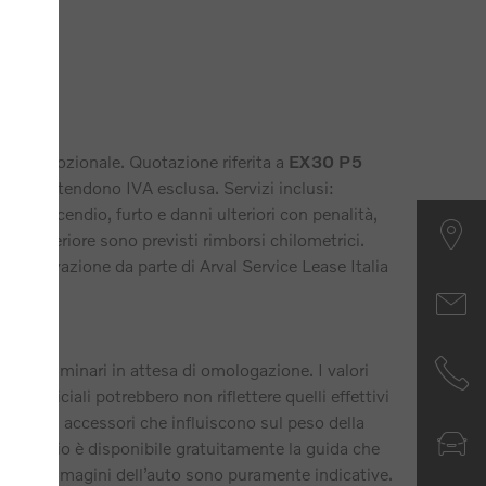
tà promozionale. Quotazione riferita a
EX30 P5
i si intendono IVA esclusa. Servizi inclusi:
per incendio, furto e danni ulteriori con penalità,
nza inferiore sono previsti rimborsi chilometrici.
o approvazione da parte di Arval Service Lease Italia
.
 preliminari in attesa di omologazione. I valori
i ufficiali potrebbero non riflettere quelli effettivi
mbientali, accessori che influiscono sul peso della
cessionario è disponibile gratuitamente la guida che
aly. Le immagini dell’auto sono puramente indicative.