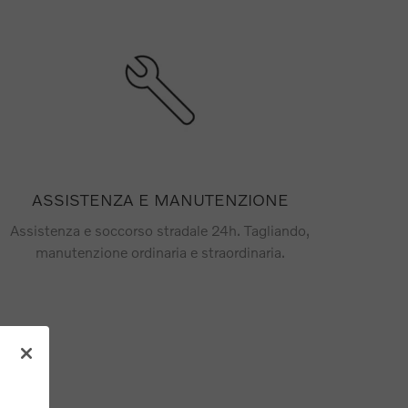
ASSISTENZA E MANUTENZIONE
Assistenza e soccorso stradale 24h. Tagliando,
manutenzione ordinaria e straordinaria.