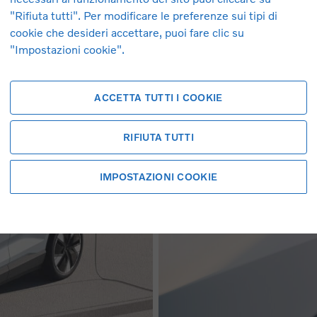
"Rifiuta tutti". Per modificare le preferenze sui tipi di
cookie che desideri accettare, puoi fare clic su
"Impostazioni cookie".
ACCETTA TUTTI I COOKIE
RIFIUTA TUTTI
IMPOSTAZIONI COOKIE