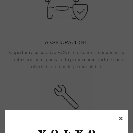
ASSICURAZIONE
Copertura assicurativa RCA e infortunio al conducente.
Limitazione di responsabilità per incendio, furto e danni
ulteriori con franchigie modulabili.
ASSISTENZA E MANUTENZIONE