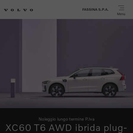
FASSINA S.P.A.
Menu
Noleggio lungo termine P.Iva
XC60 T6 AWD ibrida plug-