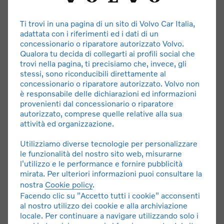
Assistenza e soccorso stradale 24h. Tagliando,
Ti trovi in una pagina di un sito di Volvo Car Italia,
manutenzione ordinaria e straordinaria.
adattata con i riferimenti ed i dati di un
concessionario o riparatore autorizzato Volvo.
Qualora tu decida di collegarti ai profili social che
**DETTAGLI E LIMITAZIONI
trovi nella pagina, ti precisiamo che, invece, gli
stessi, sono riconducibili direttamente al
concessionario o riparatore autorizzato. Volvo non
è responsabile delle dichiarazioni ed informazioni
provenienti dal concessionario o riparatore
autorizzato, comprese quelle relative alla sua
attività ed organizzazione.
* Offerta di noleggio a lungo termine con canone a partire
Utilizziamo diverse tecnologie per personalizzare
da 670 € al mese. Messaggio pubblicitario con finalità
le funzionalità del nostro sito web, misurarne
l'utilizzo e le performance e fornire pubblicità
promozionale. Quotazione riferita a
XC60 T6 AWD ibrida
mirata. Per ulteriori informazioni puoi consultare la
plug-in automatico Essential MY27
, canone 670 € al
nostra
Cookie policy
.
mese, 36 mesi/45.000 km totali, con anticipo di 7.300 €.
Facendo clic su "Accetto tutti i cookie" acconsenti
Tutti gli importi si intendono IVA esclusa. Servizi inclusi:
al nostro utilizzo dei cookie e alla archiviazione
immatricolazione e messa su strada, manutenzione
locale. Per continuare a navigare utilizzando solo i
ordinaria e straordinaria, copertura assicurativa RCA,