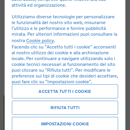
attività ed organizzazione.
da diversi fattori quali: stile di guida, tipologia di percorso,
velocità di marcia, condizioni ambientali, accessori che
Utilizziamo diverse tecnologie per personalizzare
influiscono sul peso della vettura, montaggio di ruote
le funzionalità del nostro sito web, misurarne
diverse da quelle di serie. Presso ogni concessionario è
l'utilizzo e le performance e fornire pubblicità
disponibile gratuitamente la guida che riporta i dati di
mirata. Per ulteriori informazioni puoi consultare la
nostra
Cookie policy
.
emissioni CO₂ dei singoli modelli redatta annualmente dal
Facendo clic su "Accetto tutti i cookie" acconsenti
Ministero delle Imprese e del Made in Italy. Le immagini
al nostro utilizzo dei cookie e alla archiviazione
dell’auto sono puramente indicative.
locale. Per continuare a navigare utilizzando solo i
cookie tecnici necessari al funzionamento del sito
puoi cliccare su "Rifiuta tutti". Per modificare le
preferenze sui tipi di cookie che desideri accettare,
puoi fare clic su "Impostazioni cookie".
ACCETTA TUTTI I COOKIE
RIFIUTA TUTTI
IMPOSTAZIONI COOKIE