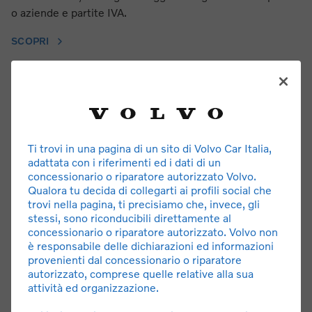
o aziende e partite IVA.
SCOPRI
Ti trovi in una pagina di un sito di Volvo Car Italia,
adattata con i riferimenti ed i dati di un
concessionario o riparatore autorizzato Volvo.
Qualora tu decida di collegarti ai profili social che
trovi nella pagina, ti precisiamo che, invece, gli
stessi, sono riconducibili direttamente al
concessionario o riparatore autorizzato. Volvo non
è responsabile delle dichiarazioni ed informazioni
Volvo EX30 Cross Country
provenienti dal concessionario o riparatore
autorizzato, comprese quelle relative alla sua
Maggiore altezza da terra, look riconoscibile e pneumatici
attività ed organizzazione.
per ogni tipologia di terreno. Un SUV pronto all’avventura.