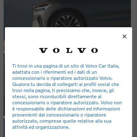
Ti trovi in una pagina di un sito di Volvo Car Italia,
adattata con i riferimenti ed i dati di un
concessionario o riparatore autorizzato Volvo.
Qualora tu decida di collegarti ai profili social che
trovi nella pagina, ti precisiamo che, invece, gli
stessi, sono riconducibili direttamente al
concessionario o riparatore autorizzato. Volvo non
è responsabile delle dichiarazioni ed informazioni
provenienti dal concessionario o riparatore
autorizzato, comprese quelle relative alla sua
attività ed organizzazione.